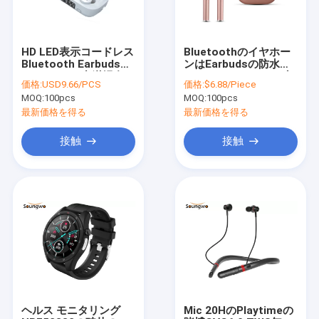
HD LED表示コードレス
Bluetoothのイヤホー
Bluetooth Earbuds
ンはEarbudsの防水ハ
2000mAhの充満場合
イファイ3Dステレオ音
価格:
USD9.66/PCS
価格:
$6.88/Piece
響の取り消を言い触ら
MOQ:
100pcs
MOQ:
100pcs
す
最新価格を得る
最新価格を得る
接触
接触
家
プロダクト
私達について
ヘルス モニタリング
Mic 20HのPlaytimeの