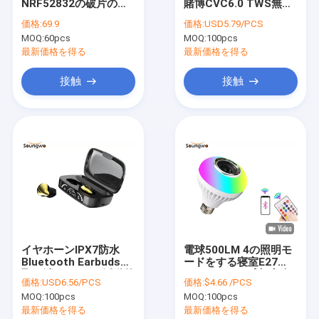
NRF52832の破片のた
賭博CVC6.0 TWS無線
工場旅行
めのW10 IPS LCD ECG
Bluetoothのヘッドホ
価格:
69.9
価格:
USD5.79/PCS
PPGのスマートな腕時
ーン
MOQ:
60pcs
MOQ:
100pcs
計
品質管理
最新価格を得る
最新価格を得る
私達に連絡しなさい
接触
接触
引用を要求しなさい
Bluetooth IOT装置
Bluetoothのヘッドホーン
bluetoothのイヤホーン
イヤホーンIPX7防水
電球500LM 4の照明モ
Bluetooth Earbudsを
ードをする寝室E27
Bluetoothのスピーカー
取り消すCVC8.0活動的
Bluetoothの球根音楽
価格:
USD6.56/PCS
価格:
$4.66 /PCS
な騒音
Bluetoothライト
MOQ:
100pcs
MOQ:
100pcs
最新価格を得る
最新価格を得る