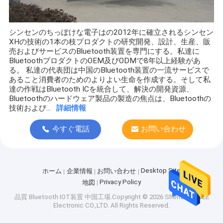
シンセンのちっぽけな電子はの2012年に確立されるシンセン
XHの技術の1本の枝プロダクトの研究開発、設計、生産、販
売およびサービスのBluetooth装置を専門にする。私達に
BluetoothプロダクトのOEM及びODMで8年以上経験があ
る。 私達の代表団は中国のBluetooth装置の一流サービスで
あること消費者のためのよりよい生命を作成する。そして私
達の作戦はBluetooth ICを統合して、解決の開発資源、
Bluetoothのハードウェア製品の製造の焦点は、Bluetoothの
技術および...
詳細情報
今すぐ電話
お問い合わせ
Desktop Site
ホーム
企業情報
お問い合わせ
Privacy Policy
地図
品質
Bluetooth IOT装置
中国工場.Copyright © 2026 Shenzhen WEE
Electronic CO.,LTD. All Rights Reserved.