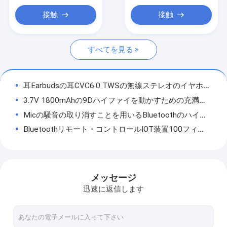
Bluetoothのアダプター
接触
接触
Bluetooth車のキット
すべてを見る
耳Earbudsの耳CVC6.0 TWSの無線ステレオのイヤホーンIP6 Bluetooth
3.7V 1800mAhの9Dハイファイを動かすための充満場合のBluetoothのイヤホーン
Micの騒音の取り消すことを用いるBluetoothのハイファイ ステレオの5.1個のイヤホーン
Bluetoothリモート・コントロールIOT装置100フィートの無線提示のクリッカーBluetooth 2.4GHz
防水IPX4 Bluetoothのヘッドホーンの耳のホック19Hのプレーバックの抜け目がない充満
軽量0.92oz HDステレオのBluetoothのヘッドホーンは無線10H Playtimeを調整する
3D NeckbandのBluetoothの人間工学的ヘッドホーンの無線磁気吸引のイヤホーンDC5V
メッセージ
IPX7 Bluetoothは5.0のNeckbandのヘッドホーン試しのためのヘッドホーンを取り消す騒音を防水する
迅速に返信します
ROHS FCCの動くことのためのマイクロUSBポートTWS無線Bluetoothのイヤホーン
スポーツ10MのNeckbandのBluetoothのヘッドホーンCVC8.0は騒音低減のBluetoothのイヤホーンを