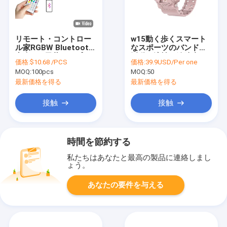
リモート・コントロー
w15動く歩くスマート
ル家RGBW Bluetooth
なスポーツのバンドの
音楽LED天井ランプ
活動の適性の追跡者
価格:
$10.68 /PCS
価格:
39.9USD/Per one
10m
IP67
MOQ:
100pcs
MOQ:
50
最新価格を得る
最新価格を得る
接触
接触
時間を節約する
私たちはあなたと最高の製品に連絡しまし
ょう。
あなたの要件を与える