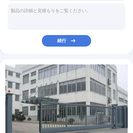
軽量2.5ozを解決するための50mAh Bluetoothのイヤホーン
人間の特徴をもつ電話のためのAVRCP HSP 10Mハンズフリーの無線Earbuds
BT5.1本当の無線Bluetoothのイヤホーン2* 3.7V BluetoothのステレオEarbuds
電話ホールダーを持つ屋外2*3W深い低音のBluetoothのスピーカー200gの携帯用無線MP3プレーヤー
BLE 4.2 Bluetoothの録音のマイクロフォンの家2600Ah Bluetooth Micおよびスピーカー
続行
32GB 1つのカラオケのマイクロフォンに付きマイクロSDカードBluetoothのスピーカー2000Ah電池4つ
イヤホーン18HのPlaytime TWSを取り消すDC5Vの活動的な騒音はヘッドホーンを遊ばす
耳5.0のBluetoothのスポーツのイヤホーン3Dのステレオ42db感受性
Bluetoothのイヤホーンの騒音低減IPX7防水Earbudsを動かすTWS
Mic CVC8.0の騒音の取り消すことを用いるBluetoothのハイファイ ステレオの受話口