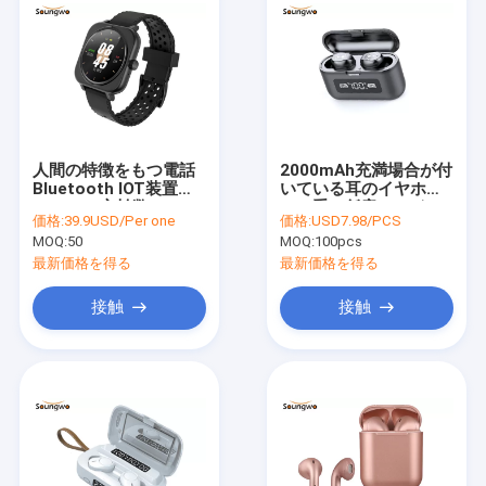
人間の特徴をもつ電話
2000mAh充満場合が付
Bluetooth IOT装置
いている耳のイヤホー
1.28inch心拍数のモニ
ンの重い低音のハイフ
価格:
39.9USD/Per one
価格:
USD7.98/PCS
ターSmartwatch W12
ァイ ステレオの無線電
MOQ:
50
MOQ:
100pcs
信
最新価格を得る
最新価格を得る
接触
接触