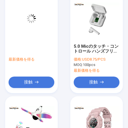
5.0 Micのタッチ・コン
トロール ハンズフリー
のEDR 10m無線
最新価格を得る
価格:
USD8.75/PCS
Bluetoothのイヤホー
MOQ:
100pcs
ン
最新価格を得る
接触
接触