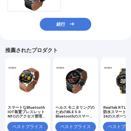
続したトラック
続行
推薦されたプロダクト
スマートなBluetooth
ヘルス モニタリングの
Realtek RTL8
IOT装置ブレスレット
ためのBLE 5.0
防水スマートな
NFCのアクセス管理
Bluetoothのスマート
24のスポーツ 
HRS3300の心拍数の
な腕時計1.28インチの
拍数の監視
モニター
多スポーツ モード
ベストプライス
ベストプライス
ベストプラ