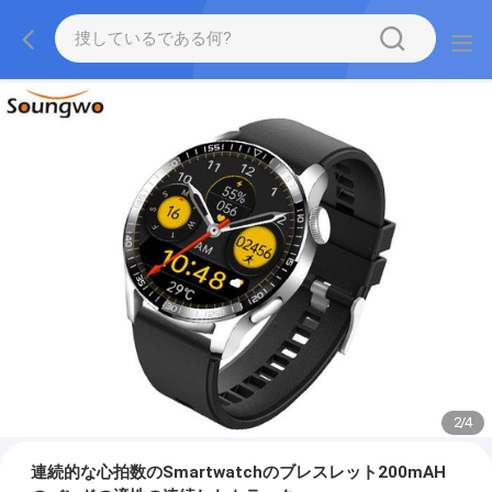
2
/
4
連続的な心拍数のSmartwatchのブレスレット200mAH