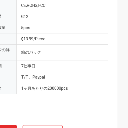
CE,ROHS,FCC
号
G12
数量
5pcs
$13.99/Piece
ジの詳
箱のパック
間
7仕事日
T/T、Paypal
力
1ヶ月あたりの200000pcs