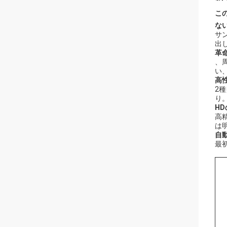
こ
な
サ
出
革
、
い
高
2
り
H
高
は
自
最