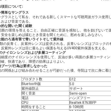
の項目について:
い簡単なサングラス
ングラスとして私を、それである新しくスマートな可聴周波ガラス使用し
しおよび音楽である。
命的な開いた聞く経験
周囲の環境を答えること、自由正確に音源を感知し、他を妨げないで
、安全を楽しめば緩むとき音楽を聞くために、慰めを楽しみなさい。
性能のろ過有害で青いライトそして紫外線
種類の反青く、反紫外レンズは提供される。反青いレンズはブロックの
。反紫外レンズは目に最もよい保護を与えるUV400紫外保護を支える。
Dのナイロン レンズおよび多層コーティング
精細度のナイロン レンズを使用して、反油が多い両面の多層コーティ
明確、快適であり、障壁の効果はよりよい。
動ブーツ/行為は要求しなかった
初の関係および組み合わせることが巧妙だった後、寺院はで次に身に着
プロダクト数
G12
Bluetooth版
5.0
紫外線防止
サポート
聞く音楽
Semi-open
電話
ハンズフリー
CPU
Realtek 8763BFP
時間をすること
6-10時間