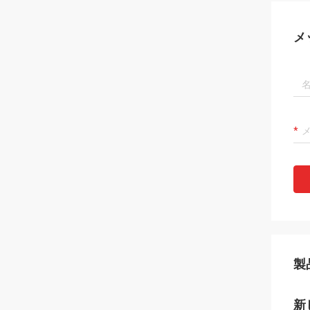
メ
製
新