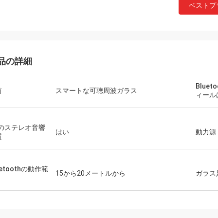
ベストプ
品の詳細
Blue
前
スマートな可聴周波ガラス
ィール
Dのステレオ音響
はい
動力源
質
uetoothの動作範
15から20メートルから
ガラス