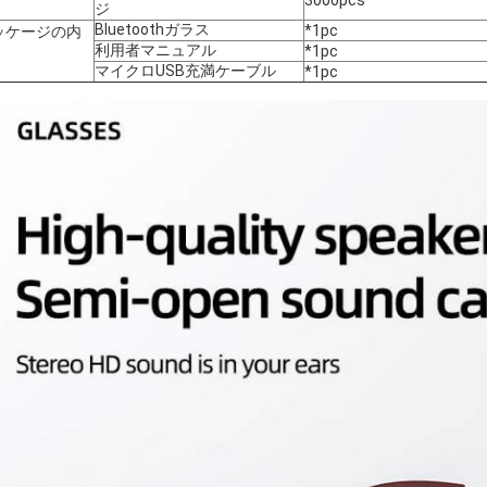
3000pcs
ジ
Bluetoothガラス
*1pc
ッケージの内
利用者マニュアル
*1pc
マイクロUSB充満ケーブル
*1pc