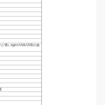
いlight/UVA/UVBの放
置