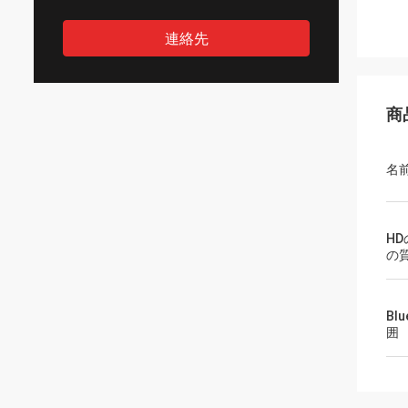
連絡先
商
名
H
の
Bl
囲