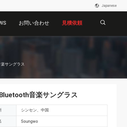
Japanese
WS
お問い合わせ
見積依頼
描
h音楽サングラス
述
uetooth音楽サングラス
所
シンセン、中国
名
Soungwo