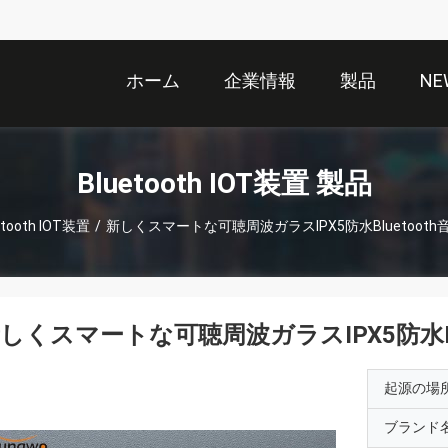
ホーム
企業情報
製品
NE
Bluetooth IOT装置 製品
etooth IOT装置
/
新しくスマートな可聴周波ガラスIPX5防水Bluetoot
しくスマートな可聴周波ガラスIPX5防水Bl
起源の場
ブランド