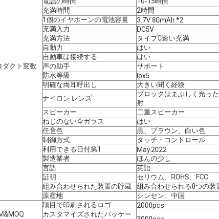
電話の時間
10-15時間
充満時間
2時間
1個のイヤホーンの電池容量
3.7V 80mAh *2
充満入力
DC5V
充満方法
タイプC速い充満
自動力
はい
自動車は接続する
はい
ロダクト変数
声の助手
サポート
防水等級
Ipx5
明確な両耳呼出し
大きい聞く経験
ブロックはまぶしく光ったり/青
ナイロン レンズ
射
スピーカー
二重スピーカー
ねじのない全ガラス
はい
任意色
黒、ブラウン、白い色
制御方式
タッチ・コントロール
利用できる日付第1
May.2022
製造業者
ほんの少し
言語
英語
証明
セリウム、ROHS、FCC
組み合わせられた装置の貯蔵
組み合わせられる8つの装
原産地
シンセン、中国
項目で印刷されるロゴ
2000pcs
M&MOQ
カスタマイズされたパッケー