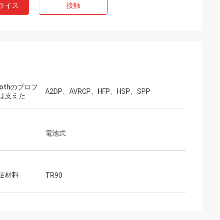
ライス
接触
toothのプロフ
A2DP、AVRCP、HFP、HSP、SPP
は支えた
電池式
足材料
TR90