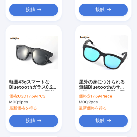
接触
接触
軽量43gスマートな
屋外の身につけられる
Bluetoothガラス0.2%
無線Bluetoothのサン
95dB Bluetooth音楽
グラスDSPの受動の騒
価格:
USD17.69/PCS
価格:
$17.69/Piece
音低減
MOQ:
2pcs
MOQ:
2pcs
最新価格を得る
最新価格を得る
接触
接触