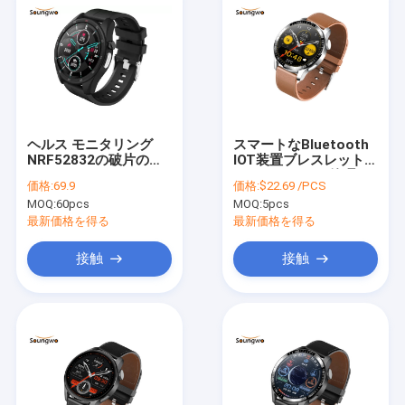
ヘルス モニタリング
スマートなBluetooth
NRF52832の破片のた
IOT装置ブレスレット
めのW10 IPS LCD ECG
NFCのアクセス管理
価格:
69.9
価格:
$22.69 /PCS
PPGのスマートな腕時
HRS3300の心拍数のモ
MOQ:
60pcs
MOQ:
5pcs
計
ニター
最新価格を得る
最新価格を得る
接触
接触
ホーム
製品
企業情報