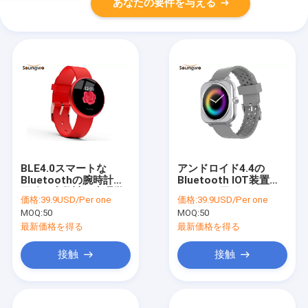
あなたの要件を与える
BLE4.0スマートな
アンドロイド4.4の
Bluetoothの腕時計の
Bluetooth IOT装置
正確な歩数計の生理学
240*240円形のタッチ
価格:
39.9USD/Per one
価格:
39.9USD/Per one
的な期間の監視
画面Smartwatch
MOQ:
50
MOQ:
50
最新価格を得る
最新価格を得る
接触
接触