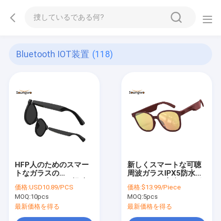
Bluetooth IOT装置
(118)
HFP人のためのスマー
新しくスマートな可聴
トなガラスの
周波ガラスIPX5防水
Bluetooth 5.0の視聴
Bluetooth音楽サング
価格:
USD10.89/PCS
価格:
$13.99/Piece
覚統合の取り替え可能
ラス
MOQ:
10pcs
MOQ:
5pcs
なフレーム
最新価格を得る
最新価格を得る