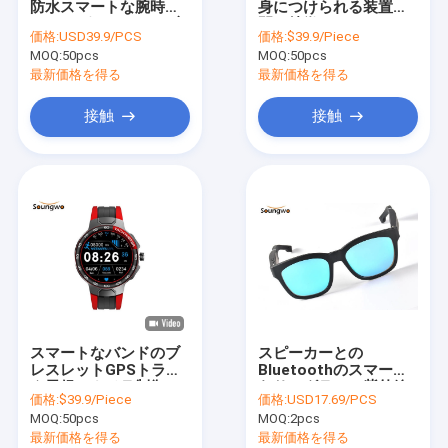
防水スマートな腕時計
身につけられる装置人
24のスポーツ モード心
間の特徴をもつ
価格:
USD39.9/PCS
価格:
$39.9/Piece
拍数の監視
Smartwatchの睡眠の
MOQ:
50pcs
MOQ:
50pcs
血の酸素の監視
最新価格を得る
最新価格を得る
接触
接触
スマートなバンドのブ
スピーカーとの
レスレットGPSトラッ
Bluetoothのスマート
ク天候のカメラ制御IPS
なサングラスの紫外線
価格:
$39.9/Piece
価格:
USD17.69/PCS
の表示Bluetoothの
保護を取り消す騒音
MOQ:
50pcs
MOQ:
2pcs
最新価格を得る
最新価格を得る