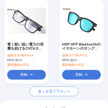
青く軽い低い電力の消
HSP HFP Bluetoothの
費を妨げるCVC6.0
イヤホーンのサングラ
Bluetoothのスピーカ
スはマイクロフォンと
価格:
$16.98/Piece
価格:
$17.98 /PCS
ー ガラス
の騒音低減を
MOQ:
2pcs
MOQ:
2pcs
最新価格を得る
最新価格を得る
接触
接触
多くを見て下さい