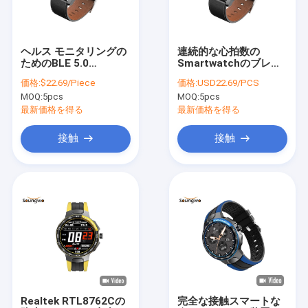
お問い合わせ
ヘルス モニタリングの
連続的な心拍数の
ためのBLE 5.0
Smartwatchのブレス
Bluetooth IOT装置
Bluetoothのスマート
レット200mAHのバン
価格:
$22.69/Piece
価格:
USD22.69/PCS
な腕時計1.28インチの
ドの適性の連続したト
MOQ:
5pcs
MOQ:
5pcs
多スポーツ モード
ラック
Bluetoothのヘッドホーン
最新価格を得る
最新価格を得る
bluetoothのイヤホーン
接触
接触
Bluetoothのスピーカー
Bluetoothライト
Bluetoothのアダプター
Bluetooth車のキット
Realtek RTL8762Cの
完全な接触スマートな