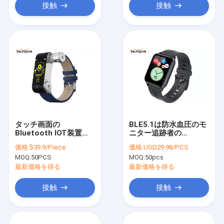
接触
接触
タッチ画面の
BLE5.1は防水血圧のモ
Bluetooth IOT装置
ニター追跡者の
BLE 4.2 TWSイヤホー
Smartwatch 1.75inの
価格:
$39.9/Piece
価格:
USD29.98/PCS
ンのSmartwatchリン
眠る
MOQ:
50PCS
MOQ:
50pcs
グ
最新価格を得る
最新価格を得る
接触
接触