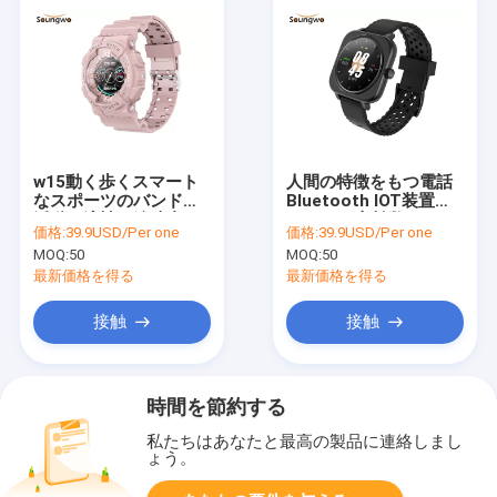
w15動く歩くスマート
人間の特徴をもつ電話
なスポーツのバンドの
Bluetooth IOT装置
活動の適性の追跡者
1.28inch心拍数のモニ
価格:
39.9USD/Per one
価格:
39.9USD/Per one
IP67
ターSmartwatch W12
MOQ:
50
MOQ:
50
最新価格を得る
最新価格を得る
接触
接触
時間を節約する
私たちはあなたと最高の製品に連絡しまし
ょう。