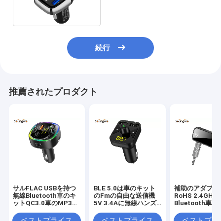
の携帯電話は自由な車のキッ
トを渡す
続行
推薦されたプロダクト
サルFLAC USBを持つ
BLE 5.0は車のキット
補助のアダプタ
無線Bluetooth車のキ
のFmの自由な送信機
RoHS 2.4GHz
ットQC3.0車のMP3プ
5V 3.4Aに無線ハンズ
Bluetooth車
レーヤー
フリー車のキットを渡
補助0.37OZ軽
す
Bluetooth
ベストプライス
ベストプライス
ベストプラ