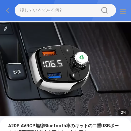
2
/
4
A2DP AVRCP無線Bluetooth車のキットの二重USBポー