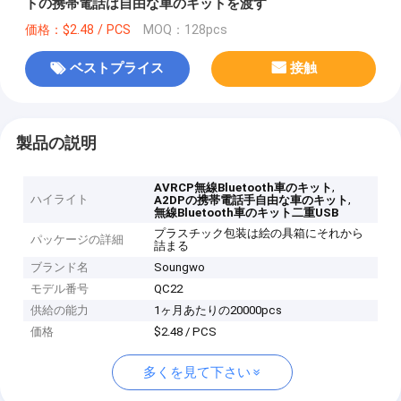
トの携帯電話は自由な車のキットを渡す
価格：$2.48 / PCS
MOQ：128pcs
ベストプライス
接触
製品の説明
,
AVRCP無線Bluetooth車のキット
ハイライト
,
A2DPの携帯電話手自由な車のキット
無線Bluetooth車のキット二重USB
プラスチック包装は絵の具箱にそれから
パッケージの詳細
詰まる
ブランド名
Soungwo
モデル番号
QC22
供給の能力
1ヶ月あたりの20000pcs
価格
$2.48 / PCS
多くを見て下さい