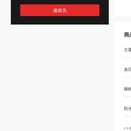
連絡先
商
主
血
睡
防
ハ