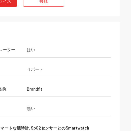
ライス
接触
レーター
はい
サポート
名前
Brandfit
黒い
O2スマートな腕時計
,
SpO2センサーとのSmartwatch