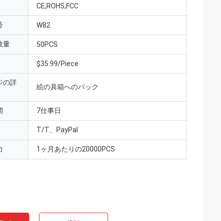
CE,ROHS,FCC
号
W82
数量
50PCS
$35.99/Piece
ジの詳
絵の具箱へのパック
間
7仕事日
T/T、PayPal
力
1ヶ月あたりの20000PCS