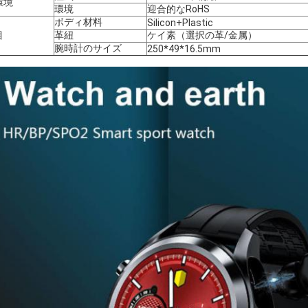
環境
環境
迎合的なRoHS
ボディ材料
Silicon+Plastic
目
革紐
ケイ素（選択の革/金属）
腕時計のサイズ
250*49*16.5mm