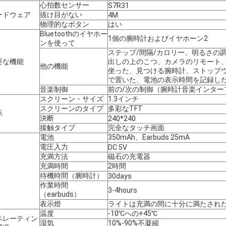
心拍数センサー
S7R31
ードウェア
抜け目がない
4M
物理的なボタン
はい
Bluetoothのイヤホー
1個の腕時計およびイヤホーン2
ンを使って
ステップ/間隔/カロリー、明るさの
要な機能
出しの上のこつ、カメラのリモート
他の機能
坐った、見つける腕時計、ストップウ
で置いた、電池の表示時間を記録し
音楽制御
前の/次の制御（腕時計音楽インター
スクリーン・サイズ
1.3インチ
スクリーンのタイプ
多彩なTFT
示
決断
240*240
接触タイプ
完全なタッチ画面
電池
350mAh、Earbuds 25mA
電圧入力
DC 5V
充満方法
磁石の充電器
充満時間
2時間
待機時間（腕時計）
30days
作業時間
3-4hours
（earbuds）
表示燈
ライトは充満の間に十分に満たされ
温度
-10℃への+45℃
ペレーティン
湿気
10%-90%不凝縮