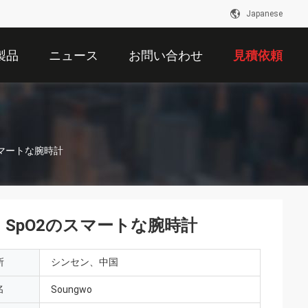
Japanese
製品
ニュース
お問い合わせ
見積依頼
のスマートな腕時計
mAH SpO2のスマートな腕時計
所
シンセン、中国
名
Soungwo