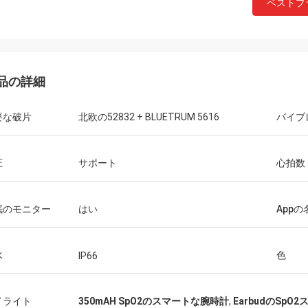
ベストプ
品の詳細
要な破片
北欧の52832 + BLUETRUM 5616
バイブ
圧
サポート
心拍数
眠のモニター
はい
Appの
水
色
IP66
イライト
350mAH SpO2のスマートな腕時計
,
EarbudのSp