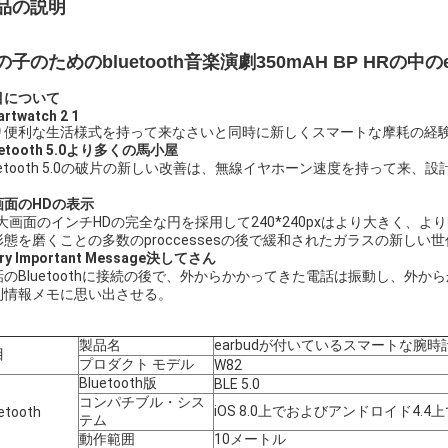
品の説明
の子のためのbluetooth音楽演劇350mAH BP HRの
目について
rtwatch 2 1
り便利な生活様式を持って来なさいと同時に新しくスマートな摩耗の経験、s
uetooth 5.0より多くの馬小屋
luetooth 5.0の破片の新しい改善は、無線イヤホーン速度を持って
。
画面のHDの表示
.3大画面のインチHDの完全な円を採用して240*240pxはより大きく
態を磨くことの多数のproccessesの後で緩和されたガラスの新しい世代の
ery Important Message決してさん
話のBluetoothに接続の後で、外からかかってきた電話は振動し、外
利情報メモに思い出させる。
製品名
earbudが付いているスマートな腕時
目
プロダクト モデル
W82
Bluetooth版
BLE 5.0
コンパチブル・シス
iOS 8.0上でおよびアンドロイド4.4
etooth
テム
動作範囲
10メートル