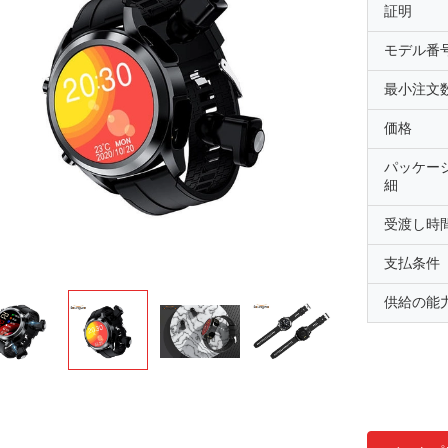
証明
モデル番
最小注文
価格
パッケー
細
受渡し時
支払条件
供給の能