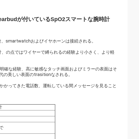
中のearbudが付いているSpO2スマートな腕時計
martwatchおよびイヤホーンは接続される。
来、設計、の点ではワイヤーで縛られるの経験より小さく、より軽
、より明確な経験、高に敏感なタッチ画面およびミラーの表面はそ
美しい表面のtrasitionなされる。
からかかってきた電話数、運転している間メッセージを見ること
計
上で