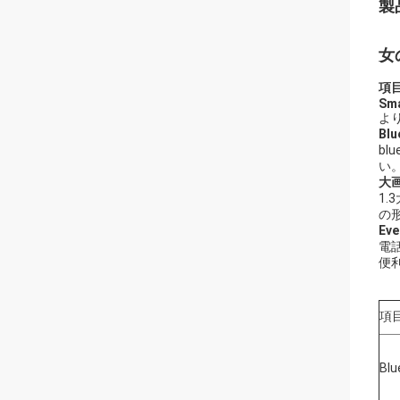
製
女
項
Sma
よ
Bl
b
い
大
1
の形
Ev
電
便
項
Blu