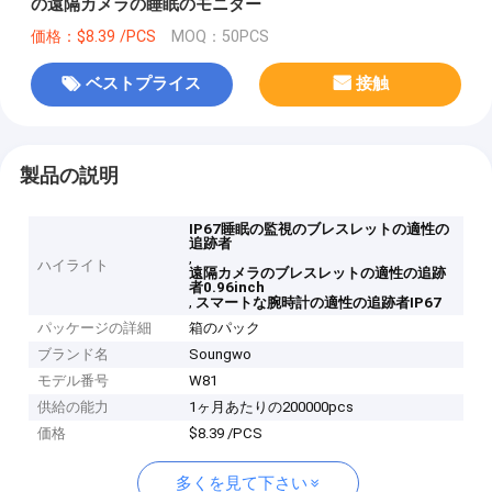
の遠隔カメラの睡眠のモニター
価格：$8.39 /PCS
MOQ：50PCS
ベストプライス
接触
製品の説明
IP67睡眠の監視のブレスレットの適性の
追跡者
,
ハイライト
遠隔カメラのブレスレットの適性の追跡
者0.96inch
,
スマートな腕時計の適性の追跡者IP67
パッケージの詳細
箱のパック
ブランド名
Soungwo
モデル番号
W81
供給の能力
1ヶ月あたりの200000pcs
価格
$8.39 /PCS
多くを見て下さい