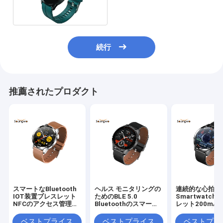
PPG音楽制御
続行
推薦されたプロダクト
スマートなBluetooth
ヘルス モニタリングの
連続的な心拍数
IOT装置ブレスレット
ためのBLE 5.0
Smartwatc
NFCのアクセス管理
Bluetoothのスマート
レット200mA
HRS3300の心拍数の
な腕時計1.28インチの
ドの適性の連続
モニター
多スポーツ モード
ラック
ベストプライス
ベストプライス
ベストプラ