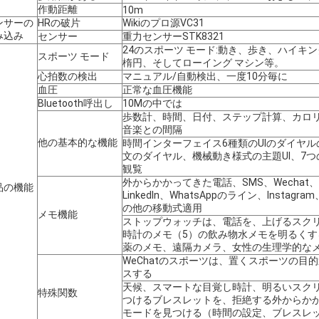
作動距離
10m
ンサーの
HRの破片
Wikiのプロ源VC31
み込み
センサー
重力センサーSTK8321
24のスポーツ モード:動き、歩き、ハイキ
スポーツ モード
楕円、そしてローイング マシン等。
心拍数の検出
マニュアル/自動検出、一度10分毎に
血圧
正常な血圧機能
Bluetooth呼出し
10Mの中では
歩数計、時間、日付、ステップ計算、カロ
音楽との間隔
他の基本的な機能
時間インターフェイス6種類のUIのダイヤル
文のダイヤル、機械動き様式の主題UI、7
観覧
外からかかってきた電話、SMS、Wechat、QQ、
品の機能
LinkedIn、WhatsAppのライン、Instagram
の他の移動式適用
メモ機能
ストップウォッチは、電話を、上げるスク
時計のメモ（5）の飲み物水メモを明るく
薬のメモ、遠隔カメラ、女性の生理学的な
WeChatのスポーツは、置くスポーツの目
スする
天候、スマートな目覚し時計、明るいスク
特殊関数
つけるブレスレットを、拒絶する外からか
モードを見つける（時間の設定、ブレスレ