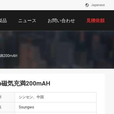
Japanese
製品
ニュース
お問い合わせ
見積依頼
充満200mAH
atch磁気充満200mAH
所
シンセン、中国
名
Soungwo