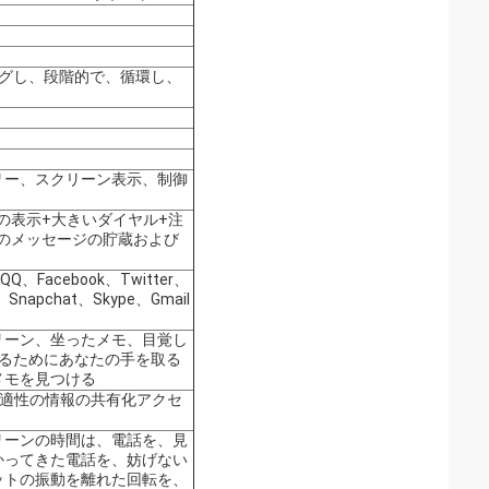
ングし、段階的で、循環し、
リー、スクリーン表示、制御
の表示+大きいダイヤル+注
つのメッセージの貯蔵および
Facebook、Twitter、
、Snapchat、Skype、Gmail
リーン、坐ったメモ、目覚し
するためにあなたの手を取る
メモを見つける
的適性の情報の共有化アクセ
リーンの時間は、電話を、見
かってきた電話を、妨げない
ットの振動を離れた回転を、