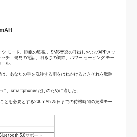
0mAH
 モード、睡眠の監視;、SMS音楽の呼出しおよびAPPメッ
ッチ、発見の電話、明るさの調節、パワー セービング モー
ロール。
者は、あなたの手を洗浄する雨をはねかけるときそれを取除
0以上に、smartphonesだけのために適した。
とを必要とする200mAh 25日までの待機時間の充満モー
uetooth 5.0サポート