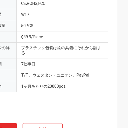
CE,ROHS,FCC
号
W17
数量
50PCS
$39.9/Piece
ジの詳
プラスチック包装は絵の具箱にそれから詰ま
る
間
7仕事日
T/T、ウェスタン・ユニオン、PayPal
力
1ヶ月あたりの20000pcs