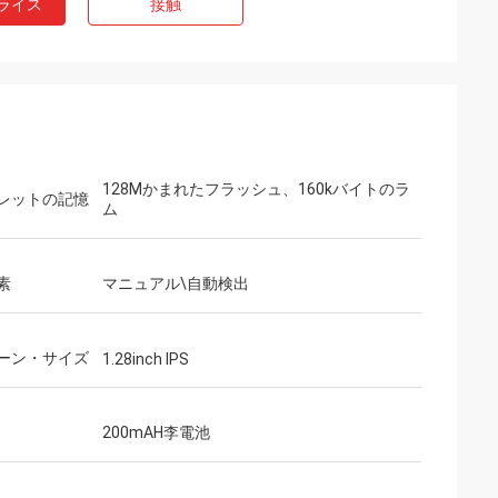
ライス
接触
128Mかまれたフラッシュ、160kバイトのラ
レットの記憶
ム
素
マニュアル\自動検出
ーン・サイズ
1.28inch IPS
200mAH李電池