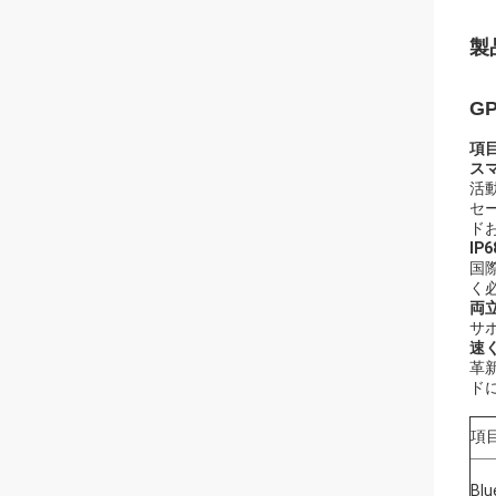
製
GP
項
ス
活
セ
ド
IP
国
く
両
サポ
速
革
ド
項
Blu