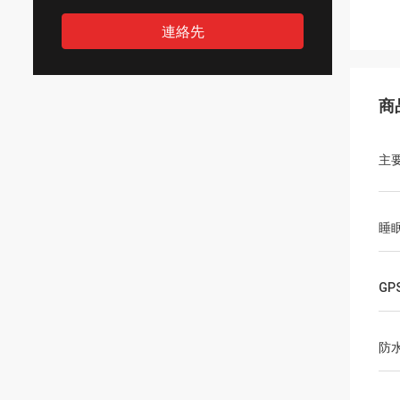
連絡先
商
主
睡
G
防