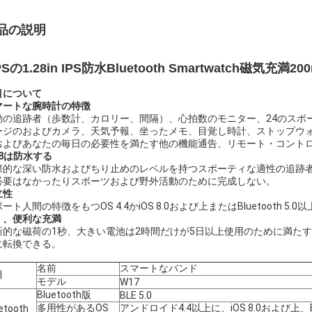
品の説明
Sの1.28in IPS防水Bluetooth Smartwatch磁気充満20
目について
マートな腕時計の特徴
動の追跡者（歩数計、カロリー、間隔）、心拍数のモニター、24のスポーツ
ージのおよびカメラ、天気予報、坐ったメモ、目覚し時計、ストップウォ
およびあなたの毎日の必要性を満たす他の機能通告、リモート・コント
68は防水する
際的な深い防水およびちり止めのレベルを持つスポーティな適性の追跡
必要はなかったりスポーツおよび野外活動のために完成しない。
立性
ート人間の特徴をもつOS 4.4かiOS 8.0および上またはBluetooth 5.
く、便利な充満
新的な磁荷の1秒、大きい電池は2時間だけが5日以上使用のために満たすこ
に転換できる。
名前
スマートなバンド
目
モデル
W17
Bluetooth版
BLE 5.0
多用性があるOS
アンドロイド4.4以上に、iOS 8.0および上、Bl
etooth