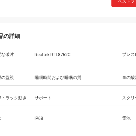
ベストプ
品の詳細
要な破片
ブレス
Realtek RTL8762C
眠の監視
睡眠時間および睡眠の質
血の酸
PSトラック動き
サポート
スクリ
水
電池
IP68