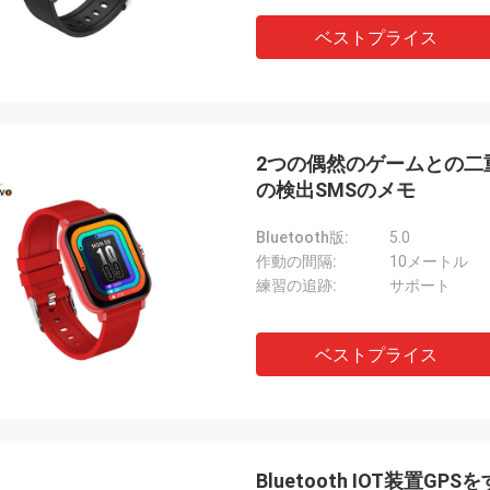
ベストプライス
2つの偶然のゲームとの二重
の検出SMSのメモ
Bluetooth版:
5.0
作動の間隔:
10メートル
練習の追跡:
サポート
ベストプライス
Bluetooth IOT装置GP