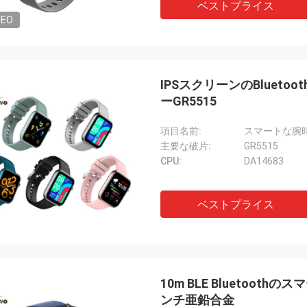
ベストプライス
DEO
IPSスクリーンのBlue
ーGR5515
項目名前:
スマートな腕
主要な破片:
GR5515
CPU:
DA14683
ベストプライス
10m BLE Bluetoo
ンチ亜鉛合金