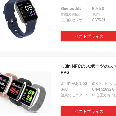
Bluetooth版:
BLE 5.0
作動の間隔:
10m
心拍数センサー:
SC7R31
ベストプライス
1.3in NFCのスポーツ
PPG
多用性があるOS:
iOS 9.0上
SoC:
CNRF52832 Q
健康のモニター:
中心圧力およ
ベストプライス