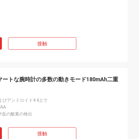
接触
のスマートな腕時計の多数の動きモード180mAh二重
でおよびアンドロイド4.4上で
FAA
び血の酸素の検出
接触