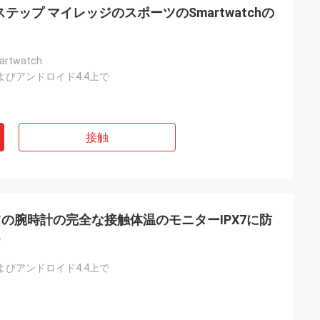
ステップ マイレッジのスポーツのSmartwatchの
twatch
でおよびアンドロイド4.4上で
接触
の腕時計の完全な接触体温のモニターIPX7に防
る
でおよびアンドロイド4.4上で