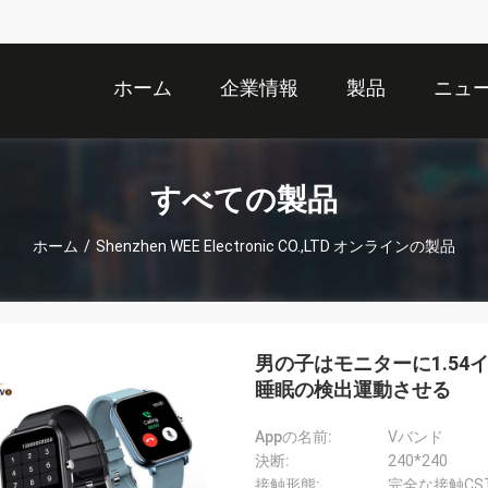
ホーム
企業情報
製品
ニュ
すべての製品
ホーム
/
Shenzhen WEE Electronic CO.,LTD オンラインの製品
男の子はモニターに1.54
睡眠の検出運動させる
Appの名前:
Vバンド
決断:
240*240
接触形態:
完全な接触CST