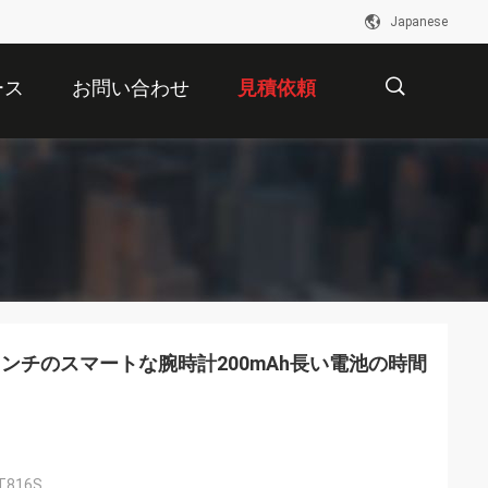
Japanese
ース
お問い合わせ
見積依頼
描
述
インチのスマートな腕時計200mAh長い電池の時間
816S