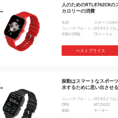
人のためのRTL8762CKの
カロリーの消費
名前:
スポーツのsmar
コンパチブル・システム:
iOS 8.0上
作動の間隔:
10メートル
ベストプライス
振動はスマートなスポーツ
水するために思い出させ
コンパチブル・システム:
iOS 8.0上
CPU:
MT2502C
振動:
モーター