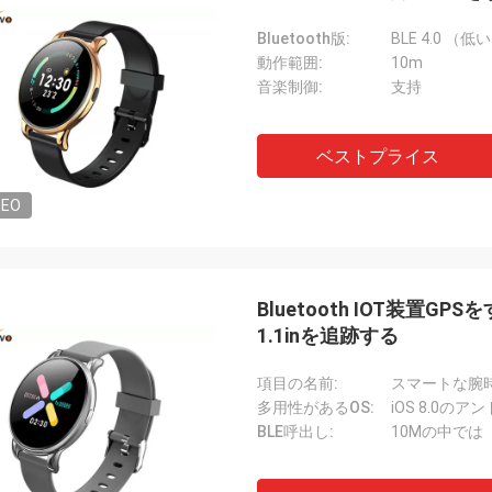
Bluetooth版:
BLE 4.0 
動作範囲:
10m
音楽制御:
支持
ベストプライス
DEO
Bluetooth IOT装置
1.1inを追跡する
項目の名前:
スマートな腕
多用性があるOS:
iOS 8.0のア
BLE呼出し:
10Mの中では