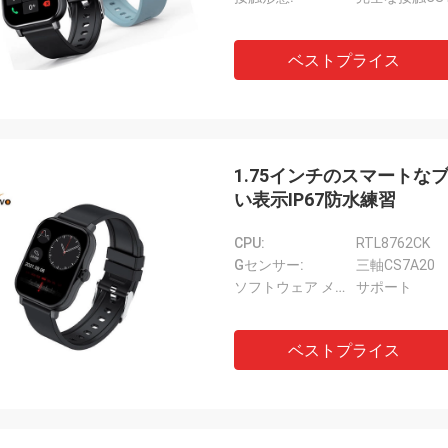
ベストプライス
1.75インチのスマート
い表示IP67防水練習
CPU:
RTL8762CK
Gセンサー:
三軸CS7A20
ソフトウェア メッセージ押し:
サポート
ベストプライス