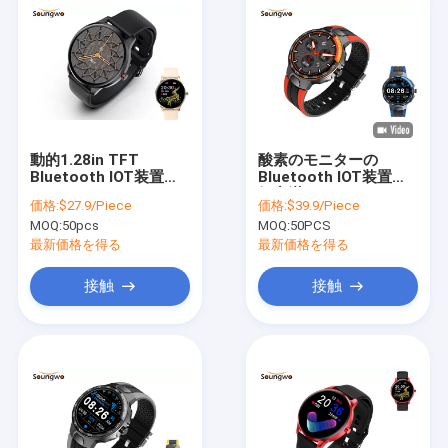
動的1.28in TFT
酸素のモニターの
Bluetooth IOT装置
Bluetooth IOT装置磁
BLE 5.0ヘルス モニタ
気充満IP68 BP
価格:
$27.9/Piece
価格:
$39.9/Piece
リングSamrtwatch
MOQ:
50pcs
MOQ:
50PCS
最新価格を得る
最新価格を得る
接触
接触
家
プロダクト
私達について