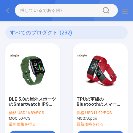
すべてのプロダクト
(292)
BLE 5.0の屋外スポーツ
TPUの革紐の
のSmartwatch IPSス
Bluetoothのスマート
クリーン防水FPCのア
なブレスレットBLE5.0
価格:
USD16.89/PCS
価格:
USD11.99/PCS
ンテナ
210mmのバンド
MOQ:
50PCS
MOQ:
50pcs
最新価格を得る
最新価格を得る