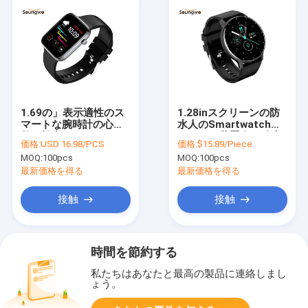
1.69の」表示適性のス
1.28inスクリーンの防
マートな腕時計の心拍
水人のSmartwatch
数の検出BLE4.0 FPCの
IP67 IOT装置血の酸素
価格:
USD 16.98/PCS
価格:
$15.89/Piece
アンテナ
10m
MOQ:
100pcs
MOQ:
100pcs
最新価格を得る
最新価格を得る
接触
接触
時間を節約する
私たちはあなたと最高の製品に連絡しまし
ょう。