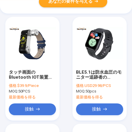
あなたの要件を与える
タッチ画面の
BLE5.1は防水血圧のモ
Bluetooth IOT装置
ニター追跡者の
BLE 4.2 TWSイヤホー
Smartwatch 1.75inの
価格:
$39.9/Piece
価格:
USD29.98/PCS
ンのSmartwatchリン
眠る
MOQ:
50PCS
MOQ:
50pcs
グ
最新価格を得る
最新価格を得る
接触
接触