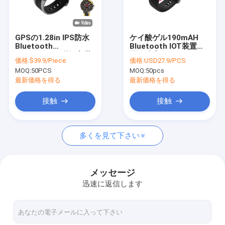
工場旅行
品質管理
GPSの1.28in IPS防水
ケイ酸ゲル190mAH
Bluetooth
Bluetooth IOT装置血
私達に連絡しなさい
Smartwatch磁気充満
圧の酸素のモニター
価格:
$39.9/Piece
価格:
USD27.9/PCS
200mAH
240x240ピクセル
MOQ:
50PCS
MOQ:
50pcs
引用を要求しなさい
最新価格を得る
最新価格を得る
接触
接触
Bluetooth IOT装置
多くを見て下さい
Bluetoothのヘッドホーン
bluetoothのイヤホーン
メッセージ
迅速に返信します
Bluetoothのスピーカー
Bluetoothライト