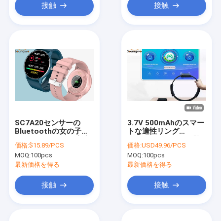
接触
接触
SC7A20センサーの
3.7V 500mAhのスマー
Bluetoothの女の子の
トな適性リング
ためのスマートな腕時
Bluetooth IOTは冒険
価格:
$15.89/PCS
価格:
USD49.96/PCS
計の血圧IPSスクリーン
のゲームに合った
MOQ:
100pcs
MOQ:
100pcs
200mAH
最新価格を得る
最新価格を得る
接触
接触