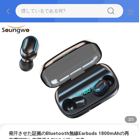
2
/
3
発汗させた証拠のBluetooth無線Earbuds 1800mAhの再