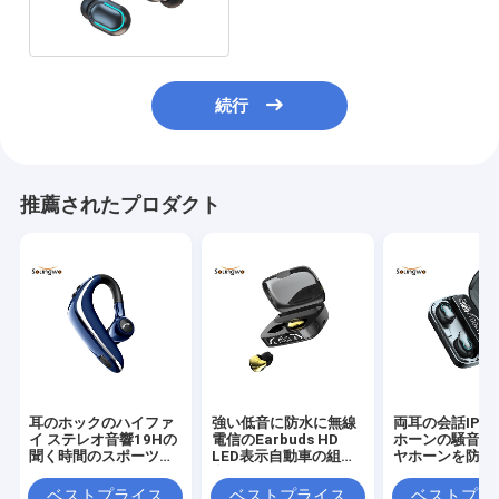
い低音
続行
推薦されたプロダクト
耳のホックのハイファ
強い低音に防水に無線
両耳の会話IPX
イ ステレオ音響19Hの
電信のEarbuds HD
ホーンの騒音低
聞く時間のスポーツ無
LED表示自動車の組み
ヤホーンを防水
線Earbuds
合わせること
ベストプライス
ベストプライス
ベストプラ