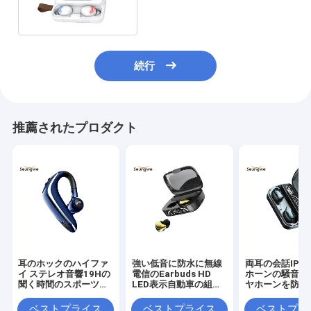
CVC8.0 Noice
続行
推薦されたプロダクト
耳のホックのハイファ
強い低音に防水に無線
両耳の会話IPX
イ ステレオ音響19Hの
電信のEarbuds HD
ホーンの騒音低
聞く時間のスポーツ無
LED表示自動車の組み
ヤホーンを防水
線Earbuds
合わせること
ベストプライス
ベストプライス
ベストプラ