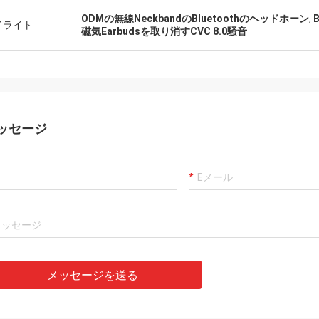
ODMの無線NeckbandのBluetoothのヘッドホーン
,
イライト
磁気Earbudsを取り消すCVC 8.0騒音
ッセージ
メッセージを送る