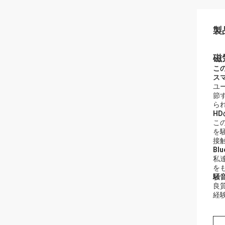
製
磁
こ
ス
ユ
節
ら
H
こ
を
接
Bl
私達
を
騒音
良
経