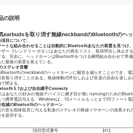
品の説明
気earbudsを取り消す無線neckbandのBluetoothのヘッ
の項目について:
マートな組み合わせることは自動的にBluetoothあなたの装置を見つけ
ーザー フレンドリー ボタンはあなたの再生リスト、取得呼出し休止するこ
する、完全に。ヘッドホーンはBluetoothをつける瞬間組み合わせて
れた最後の装置を覚えている。
Dのステレオ音響
のBluetoothのneckbandのヘッドホーンに騒音を減らすことが
騒音取り消すことがある。無線移動式呼出しおよび音楽の自由を楽しみ
触で閉まる。
uetooth 5.1および自在継手Connecty
はあなたの好みの無線デバイスに継ぎ目が無いsyncingのためのBluetoo
もつ携帯電話与える、Windowsは、10メートルもっとまで33フィート
低減のBluetoothのヘッドホーン
質の音を固体低音に与える私達のステレオの無線イヤホーンの改善された版
験を提供する。
項目型式番号
H12