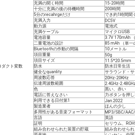
充満の聞く時間
15-20時間
十分に充満の後の待機時間
200時間
5分のrecahrgeだけ
でき約1時間聞
充満入力
DC5V
動力源
電池式
充満ケーブル
マイクロUSB
電池容量
3.7V 170m
二重電池の設計
85 mAh （単
Bluetoothの作動の間隔
10メートル
項目重量
50g
項目サイズ
11.5*20.5mm
ロダクト変数
防水
防水日常生活
健全なquanlity
サラウンド・サ
周波数応答
20Hz-20KHz
伝達周波数範囲
2.4GHz-2.48GH
色
黒い、赤い
電話に答えなさい
力ボタンを押し
利用できる日付第1
Jan.2022
製造業者
ほんの少し
多用性がある音楽フォーマット
MP3/SBC/AAC/
言語
英語
証明
セリウム、ROH
組み合わせられた装置の貯蔵
組み合わせられ
原産地
シンセン、中国