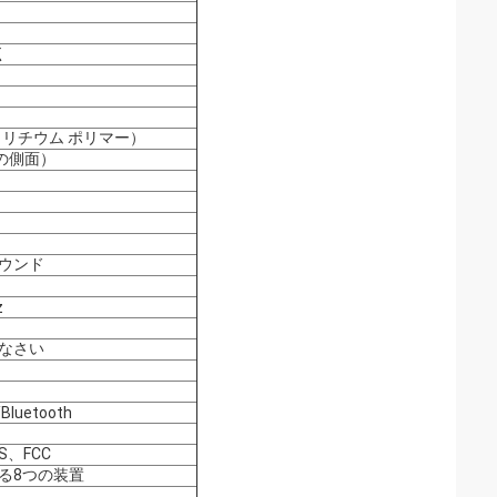
く
Ah （リチウム ポリマー）
一の側面）
ウンド
z
なさい
Bluetooth
S、FCC
る8つの装置