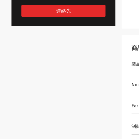
連絡先
商
製
No
Ear
制