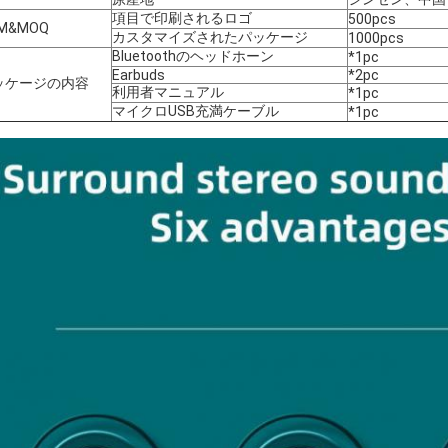
項目で印刷されるロゴ
500pcs
M&MOQ
カスタマイズされたパッケージ
1000pcs
Bluetoothのヘッドホーン
*1pc
Earbuds
*2pc
ッケージの内容
利用者マニュアル
*1pc
マイクロUSB充満ケーブル
*1pc