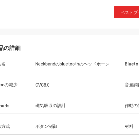
ベストプ
品の詳細
品名
Neckbandのbluetoothのヘッドホーン
Bluet
iceの減少
音量調
CVC8.0
磁気吸収の設計
作動の
buds
御方式
ボタン制御
材料