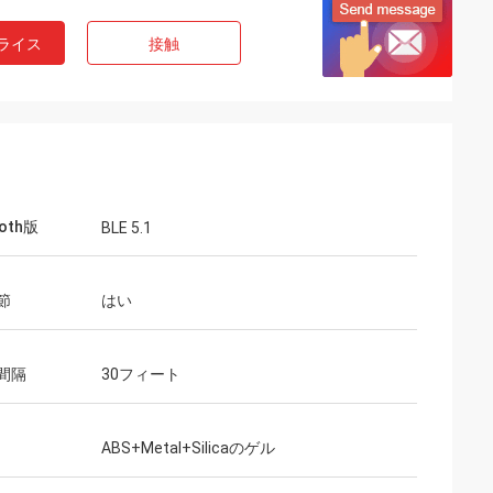
ライス
接触
ooth版
BLE 5.1
節
はい
間隔
30フィート
ABS+Metal+Silicaのゲル