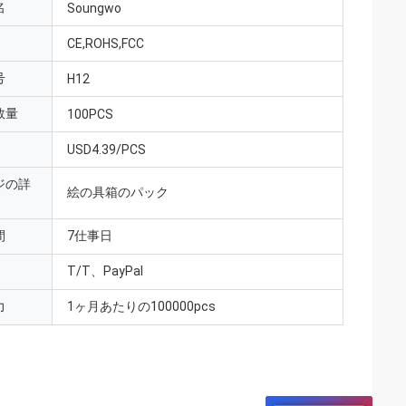
名
Soungwo
CE,ROHS,FCC
号
H12
数量
100PCS
USD4.39/PCS
ジの詳
絵の具箱のパック
間
7仕事日
T/T、PayPal
力
1ヶ月あたりの100000pcs