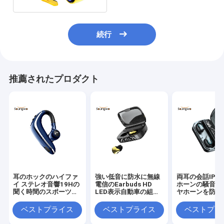
続行
推薦されたプロダクト
耳のホックのハイファ
強い低音に防水に無線
両耳の会話IPX
イ ステレオ音響19Hの
電信のEarbuds HD
ホーンの騒音低
聞く時間のスポーツ無
LED表示自動車の組み
ヤホーンを防水
線Earbuds
合わせること
ベストプライス
ベストプライス
ベストプラ