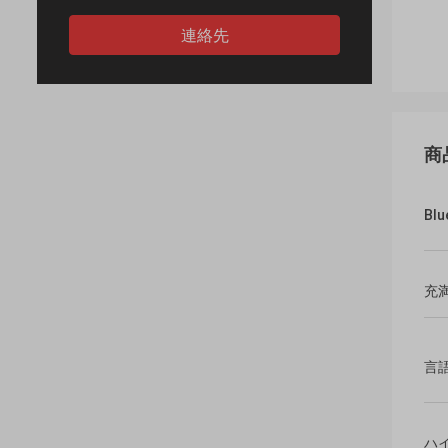
連絡先
商
Bl
充
言
ハ