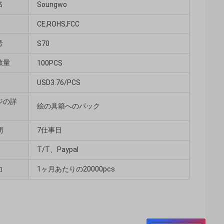
名
Soungwo
CE,ROHS,FCC
号
S70
数量
100PCS
USD3.76/PCS
ジの詳
絵の具箱へのパック
間
7仕事日
T/T、Paypal
力
1ヶ月あたりの20000pcs