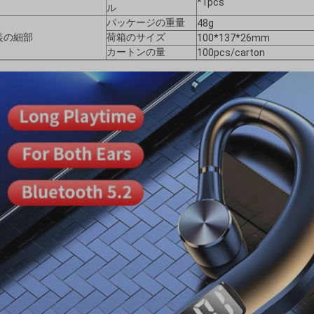
*1pcs
ル
パッケージの重量
48g
装の細部
荷箱のサイズ
100*137*26mm
カートンの量
100pcs/carton