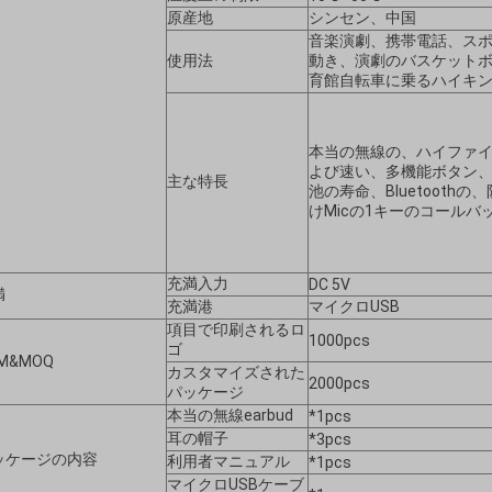
原産地
シンセン、中国
音楽演劇、携帯電話、ス
使用法
動き、演劇のバスケット
育館自転車に乗るハイキ
本当の無線の、ハイファイ
よび速い、多機能ボタン
主な特長
池の寿命、Bluetooth
けMicの1キーのコール
充満入力
DC 5V
満
充満港
マイクロUSB
項目で印刷されるロ
1000pcs
ゴ
M&MOQ
カスタマイズされた
2000pcs
パッケージ
本当の無線earbud
*1pcs
耳の帽子
*3pcs
ッケージの内容
利用者マニュアル
*1pcs
マイクロUSBケーブ