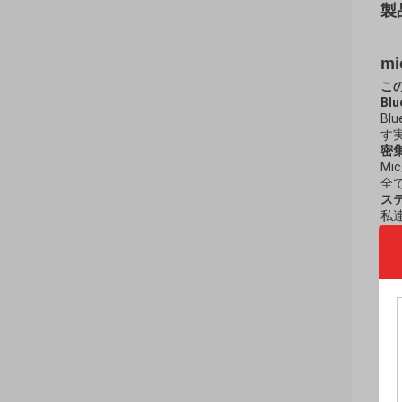
製
m
こ
Bl
B
す
密
M
全
ステ
私
経
容
い
普
mi
る