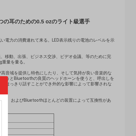
s 1つの耳のための0.5 ozのライト級選手
また低い電力の消費連れて来る。LED表示残りの電池のレベルを示
運転、移動、出張、ビジネス交渉、ビデオ会議、等のために完
4g重量を量る。
び高音域を提供し特色にしたり、そして気持が良い音楽的な
とBluetoothの良質のヘッドホーンを使うと、呼出しを
っとはっきり話すことができ外的な影響によって影響されな
し環境、およびBluetoothほとんどの装置によって互換性があ
する。