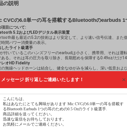
品の説明
ic CVCの6.0単一の耳を搭載するBluetoothのearbud
の項目について:
uetooth 5.2およびLEDデジタル表示装置
luetooth最も最近の5.2の技術はより安定して、より速い信号伝達、
実時間パワー消費量の表示。
集したライト級選手
icが付いているこのハンズフリーのearbudは小さく、携帯用、それは
である。それは耳の圧力を取り除き、長期慰めを保障する0.49oz/だけ1
レオHD Fidelity
達の無線ヘッドホーンは結合し、健全なゆがみを減らし、深い低音およ
験を提供する高性能合成のダイヤフラムを。作り付けのマイクロフォンを使う
易にすることができる。従って、あなたの友人と雑談するか、またはも
メッセージ
折り返しご連絡いたします！
で音楽を運転して間、聞く。
遍的な互換性がある
cが付いているBluetoothのヘッドホーンV5.0はあなたに安定した呼出
スマートな電話およびタブレットによって速い組み合わせることを提供
項目型式番号
S70
頻度
2.4GHZ
騒音の取り消すこと
はい