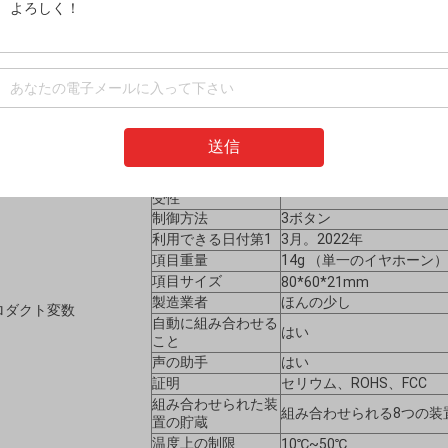
充満時間
30分
/演劇の時間呼びな
25時間
さい
待機時間
30日
電池容量
2* 3.7V 150mAh （リ
作動の間隔
10メートル
色
、白い黒い、青い
スピーカーのインピ
送信
10mm 16Ω
ーダンス
マイクロフォンの感
-42Db
受性
制御方法
3ボタン
利用できる日付第1
3月。2022年
項目重量
14g （単一のイヤホーン）
項目サイズ
80*60*21mm
製造業者
ほんの少し
ロダクト変数
自動に組み合わせる
はい
こと
声の助手
はい
証明
セリウム、ROHS、FCC
組み合わせられた装
組み合わせられる8つの装
置の貯蔵
温度上の制限
10℃~50℃