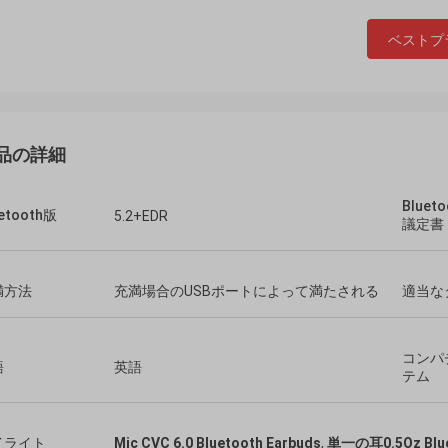
ベストプ
品の詳細
Blue
uetooth版
5.2+EDR
議定書
満方法
充満場合のUSBポートによって満たされる
適当な
コンパ
語
英語
テム
イライト
Mic CVC 6.0 Bluetooth Earbuds
,
単一の耳0.5Oz Blue