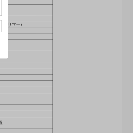
チウム ポリマー）
置