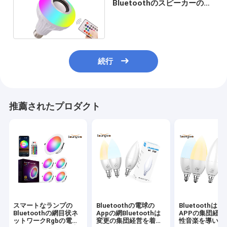
Bluetoothのスピーカーの球
根リモート・コントロール
SMD5730
続行
推薦されたプロダクト
スマートなランプの
Bluetoothの電球の
Bluetoothは電
Bluetoothの網目状ネ
Appの網Bluetoothは
APPの集団経
ットワークRgbの電球
変更の集団経営を着色
性音楽を導いた