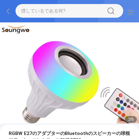
2
/
5
RGBW E27のアダプターのBluetoothのスピーカーの球根