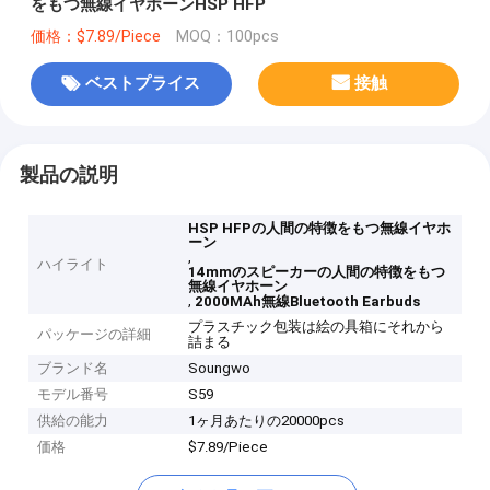
をもつ無線イヤホーンHSP HFP
価格：$7.89/Piece
MOQ：100pcs
ベストプライス
接触
製品の説明
HSP HFPの人間の特徴をもつ無線イヤホ
ーン
,
ハイライト
14mmのスピーカーの人間の特徴をもつ
無線イヤホーン
,
2000MAh無線Bluetooth Earbuds
プラスチック包装は絵の具箱にそれから
パッケージの詳細
詰まる
ブランド名
Soungwo
モデル番号
S59
供給の能力
1ヶ月あたりの20000pcs
価格
$7.89/Piece