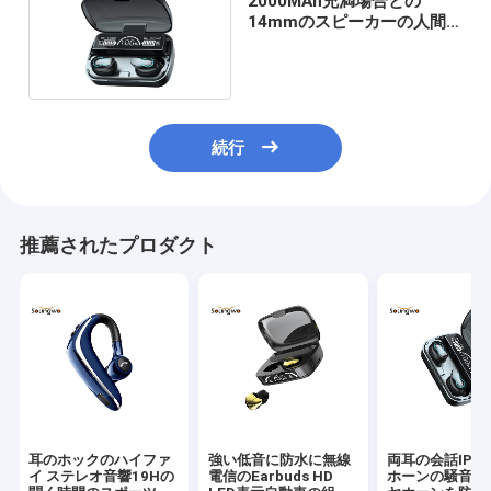
2000MAh充満場合との
14mmのスピーカーの人間
の特徴をもつ無線イヤホーン
HSP HFP
続行
推薦されたプロダクト
耳のホックのハイファ
強い低音に防水に無線
両耳の会話IPX
イ ステレオ音響19Hの
電信のEarbuds HD
ホーンの騒音低