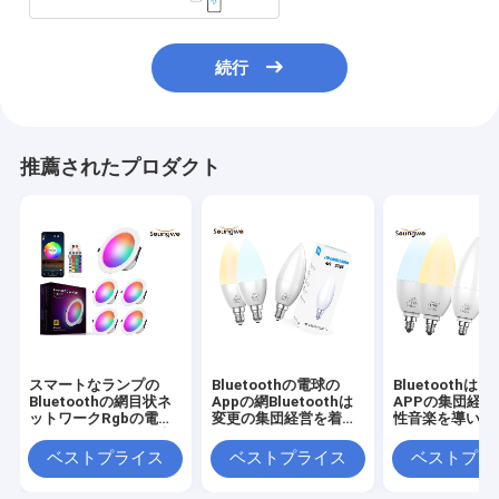
続行
推薦されたプロダクト
スマートなランプの
Bluetoothの電球の
Bluetoothは電
Bluetoothの網目状ネ
Appの網Bluetoothは
APPの集団経
ットワークRgbの電球
変更の集団経営を着色
性音楽を導いた
16，000,000の色の調
する
節
ベストプライス
ベストプライス
ベストプラ