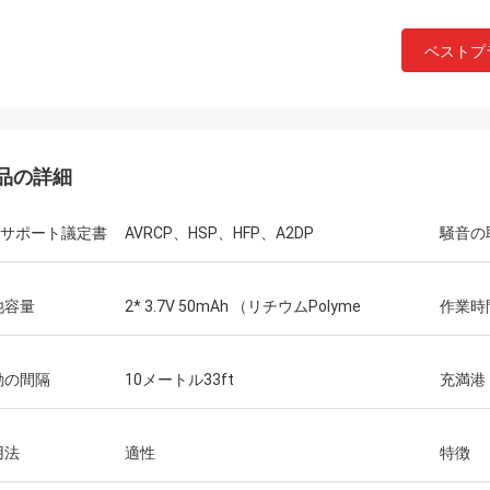
ベストプ
品の詳細
LEサポート議定書
AVRCP、HSP、HFP、A2DP
騒音の
池容量
2* 3.7V 50mAh （リチウムPolyme
作業時
動の間隔
10メートル33ft
充満港
用法
適性
特徴