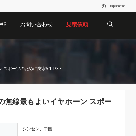
Japanese
WS
お問い合わせ
見積依頼
描
ン スポーツのために防水5.1 IPX7
述
sの本当の無線最もよいイヤホーン スポー
所
シンセン、中国