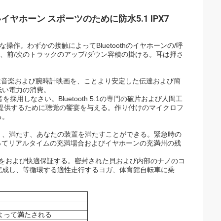
よいイヤホーン スポーツのために防水5.1 IPX7
操作。わずかの接触によってBluetoothのイヤホーンの/呼
止、前/次のトラックのアップ/ダウン容積の掛ける。耳は押さ
レオ音響は音楽および腕時計映画を、ことより安定した伝達および簡
低い電力の消費。
を採用しなさい。Bluetooth 5.1の専門の破片および人間工
提供するために聴覚の饗宴を与える。作り付けのマイクロフ
る。
く、満たす、あなたの装置を満たすことができる。緊急時の
ってリアルタイムの充満場合およびイヤホーンの充満州の残
をおよび快適保証する。密封された貝および内部のナノのコ
完成し、等循環する適性走行するヨガ、体育館自転車に乗
よって満たされる