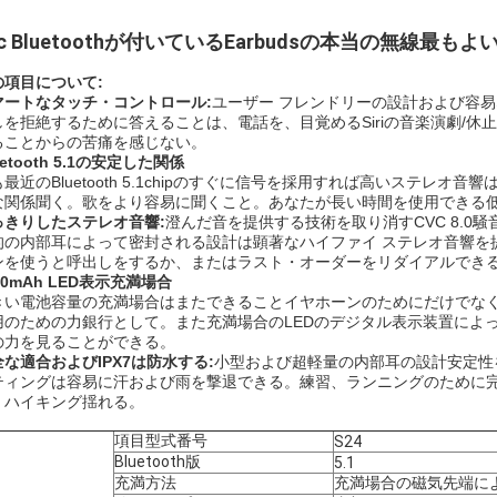
ic Bluetoothが付いているEarbudsの本当の無線最も
の項目について:
マートなタッチ・コントロール:
ユーザー フレンドリーの設計および容易な
しを拒絶するために答えることは、電話を、目覚めるSiriの音楽演劇/休
ることからの苦痛を感じない。
uetooth 5.1の安定した関係
も最近のBluetooth 5.1chipのすぐに信号を採用すれば高いステ
な関係聞く。歌をより容易に聞くこと。あなたが長い時間を使用できる
っきりしたステレオ音響:
澄んだ音を提供する技術を取り消すCVC 8.0騒音
的の内部耳によって密封される設計は顕著なハイファイ ステレオ音響を
ンを使うと呼出しをするか、またはラスト・オーダーをリダイアルでき
00mAh LED表示充満場合
きい電池容量の充満場合はまたできることイヤホーンのためにだけでな
用のための力銀行として。また充満場合のLEDのデジタル表示装置によ
の力を見ることができる。
全な適合およびIPX7は防水する:
小型および超軽量の内部耳の設計安定性
ティングは容易に汗および雨を撃退できる。練習、ランニングのために
、ハイキング揺れる。
項目型式番号
S24
Bluetooth版
5.1
充満方法
充満場合の磁気先端に