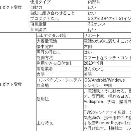
使用タイプ
内部耳
ロダクト変数
自動力
はい
自動に組み合わせること
はい
プロダクト次元
5.2のx 3.94のx 1.61イ
項目重量
3.2オンス
音量調節
はい
LEDデジタル時計
サポート
大容量電池
電話のために満たすこと
懐中電燈
左側
両耳の呼出し
はい
制御方法
スマートなタッチ・コン
利用できる日付第1
2020年9月
製造業者
ほんの少し
言語
英語
コンパチブル・システム
IOS/Android/Windows
ロダクト変数
原産地
シンセン、中国
、電話執ように勧める、
オ、専門家、揺れるヨガ
使用法
Audiophile、学習、
ぐ
TWSのハイファイ音質
気充満の、携帯用知性の
主な特長
す改善Bluetoothの作
を呼び出す。1接触コール