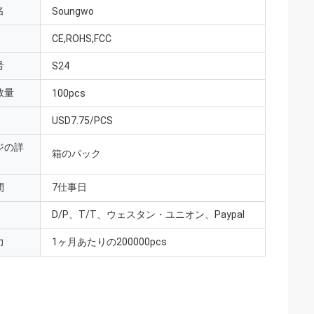
名
Soungwo
CE,ROHS,FCC
号
S24
数量
100pcs
USD7.75/PCS
ジの詳
箱のパック
間
7仕事日
D/P、T/T、ウェスタン・ユニオン、Paypal
力
1ヶ月あたりの200000pcs