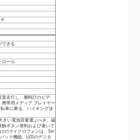
ンチ
ができる
トロール
音楽走行し、腕時計のビデ
、携帯用メディア プレイヤー
賭博自転車に乗る、ハイキング泳
、大きい電池容量運ぶべき、磁
接触ボタン便利および速いで
り付けのマイクロフォンは、Siri
バック機能、LEDのデジタ