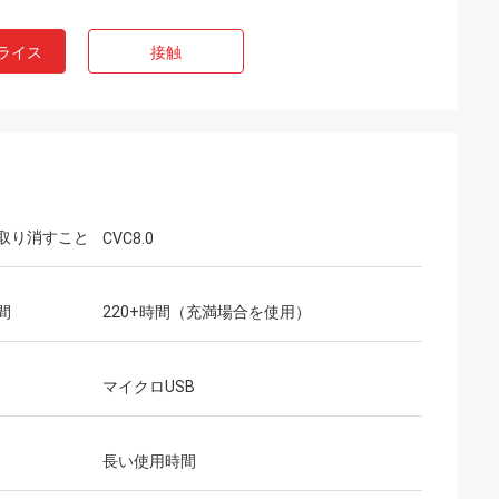
ライス
接触
取り消すこと
CVC8.0
間
220+時間（充満場合を使用）
マイクロUSB
長い使用時間