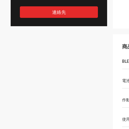
連絡先
商
B
電
作
使