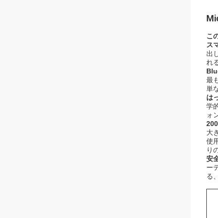
M
こ
ス
出
れ
Bl
最
単
は
学
ォ
20
大
使
り
安
ー
る