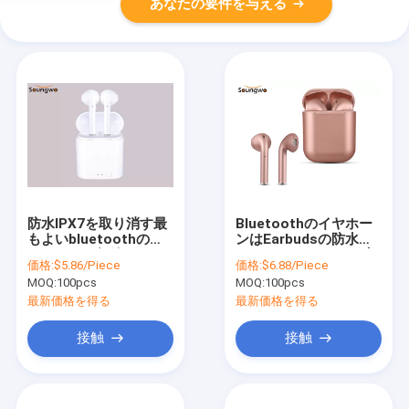
あなたの要件を与える
防水IPX7を取り消す最
Bluetoothのイヤホー
もよいbluetoothの
ンはEarbudsの防水ハ
earbudsの無線イヤホ
イファイ3Dステレオ音
価格:
$5.86/Piece
価格:
$6.88/Piece
ーンの携帯用騒音
響の取り消を言い触ら
MOQ:
100pcs
MOQ:
100pcs
す
最新価格を得る
最新価格を得る
接触
接触