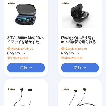
3.7V 1800mAhの9Dハ
i7sのために取り消す
イファイを動かすため
micの騒音で造られる
の充満場合の
Bluetoothの本当の無
価格:
USD6.49/PCS
価格:
USD 6.58 pcs
Bluetoothのイヤホー
線イヤホーン
MOQ:
100pcs
MOQ:
100pcs
ン
最新価格を得る
最新価格を得る
接触
接触
家
プロダクト
私達について