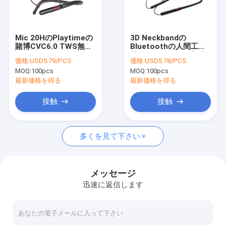
工場旅行
品質管理
Mic 20HのPlaytimeの
3D Neckbandの
賭博CVC6.0 TWS無線
Bluetoothの人間工学
私達に連絡しなさい
Bluetoothのヘッドホ
的ヘッドホーンの無線
価格:
USD5.79/PCS
価格:
USD5.78/PCS
ーン
磁気吸引のイヤホーン
MOQ:
100pcs
MOQ:
100pcs
DC5V
引用を要求しなさい
最新価格を得る
最新価格を得る
接触
接触
Bluetooth IOT装置
多くを見て下さい
Bluetoothのヘッドホーン
bluetoothのイヤホーン
メッセージ
迅速に返信します
Bluetoothのスピーカー
Bluetoothライト