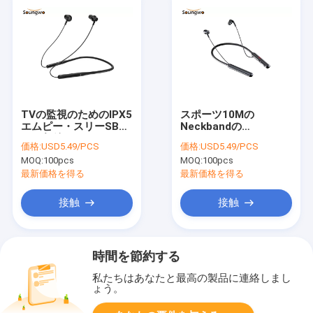
TVの監視のためのIPX5
スポーツ10Mの
エムピー・スリーSBC
Neckbandの
AAC無線Earbuds
Bluetoothのヘッドホ
価格:
USD5.49/PCS
価格:
USD5.49/PCS
Bluetoothのヘッドホ
ーンCVC8.0は騒音低減
MOQ:
100pcs
MOQ:
100pcs
ーン
のBluetoothのイヤホ
ーンを
最新価格を得る
最新価格を得る
接触
接触
時間を節約する
私たちはあなたと最高の製品に連絡しまし
ょう。