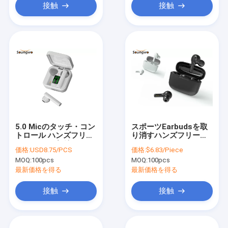
接触
接触
5.0 Micのタッチ・コン
スポーツEarbudsを取
トロール ハンズフリー
り消すハンズフリーの
のEDR 10m無線
Bluetoothのイヤホー
価格:
USD8.75/PCS
価格:
$6.83/Piece
Bluetoothのイヤホー
ン2Hの充満騒音を作動
MOQ:
100pcs
MOQ:
100pcs
ン
させる10M
最新価格を得る
最新価格を得る
接触
接触