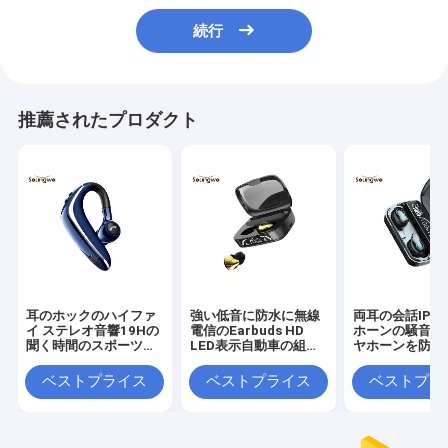
続行
推薦されたプロダクト
耳のホックのハイファ
強い低音に防水に無線
両耳の会話IPX
イ ステレオ音響19Hの
電信のEarbuds HD
ホーンの騒音低
聞く時間のスポーツ無
LED表示自動車の組み
ヤホーンを防水
線Earbuds
合わせること
ベストプライス
ベストプライス
ベストプラ