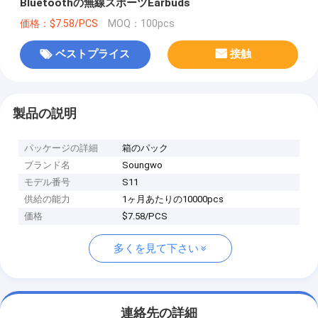
Bluetoothの無線スポーツEarbuds
価格：$7.58/PCS
MOQ：100pcs
ベストプライス
接触
製品の説明
パッケージの詳細
箱のパック
ブランド名
Soungwo
モデル番号
S11
供給の能力
1ヶ月あたりの10000pcs
価格
$7.58/PCS
多くを見て下さい
連絡先の詳細