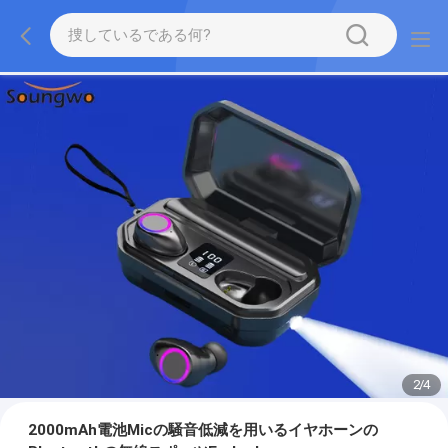
2
/
4
2000mAh電池Micの騒音低減を用いるイヤホーンの