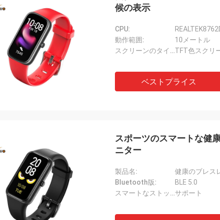
候の表示
CPU:
REALTEK8762
動作範囲:
10メートル
スクリーンのタイプ:
TFT色スクリ
ベストプライス
スポーツのスマートな健康の
ニター
製品名:
健康のブレス
Bluetooth版:
BLE 5.0
スマートなストップウォッチ、:
サポート