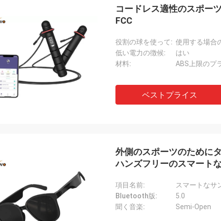
コードレス適性のスポー
FCC
役割の球を使って:
使用する場合
低い電力の徴候:
はい
材料:
ABS上限のプ
ベストプライス
外側のスポーツのために
ハンズフリーのスマート
項目名前:
スマートなサ
Bluetooth版:
5.0
聞く音楽:
Semi-Open