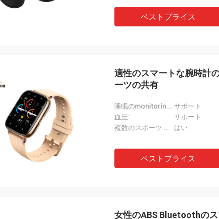
ベストプライス
適性のスマートな腕時計の温
ーツの共有
睡眠のmonitoringSupport:
サポート
血圧:
サポート
複数のスポーツ モード:
はい
ベストプライス
女性のABS Bluetoo