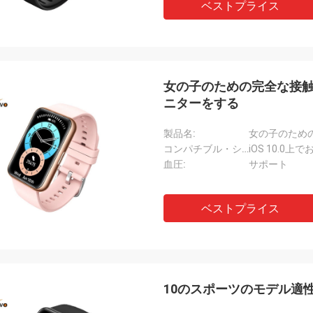
ベストプライス
女の子のための完全な接触
ニターをする
製品名:
女の子のため
コンパチブル・システム:
iOS 10.0
血圧:
サポート
ベストプライス
10のスポーツのモデル適性