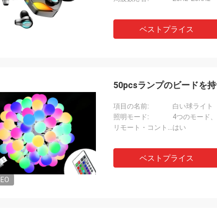
ベストプライス
50pcsランプのビードを持
項目の名前:
白い球ライト
照明モード:
4つのモード、1
リモート・コントロール:
はい
ベストプライス
DEO