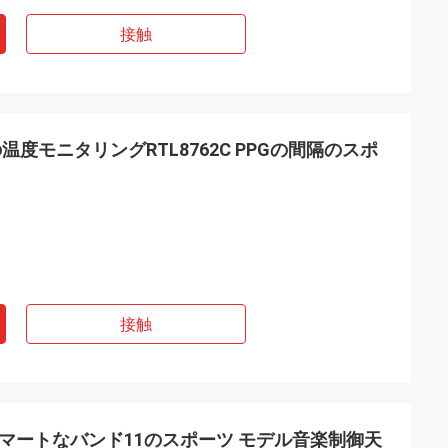
接触
度モニタリングRTL8762C PPGの間隔のスポ
接触
thのスマートなバンド11のスポーツ モデル音楽制御天