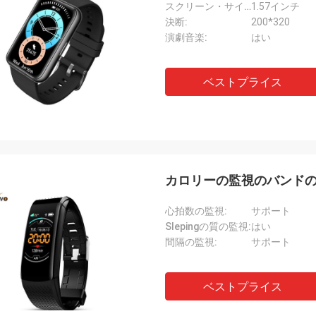
スクリーン・サイズ:
1.57インチ
決断:
200*320
演劇音楽:
はい
ベストプライス
カロリーの監視のバンド
心拍数の監視:
サポート
Slepingの質の監視:
はい
間隔の監視:
サポート
ベストプライス