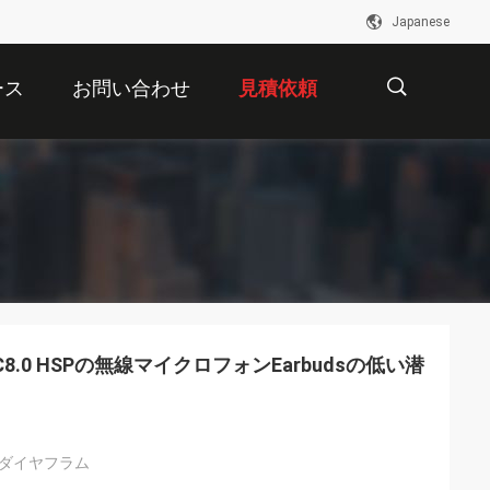
Japanese
ース
お問い合わせ
見積依頼
描
述
C8.0 HSPの無線マイクロフォンEarbudsの低い潜
的ダイヤフラム