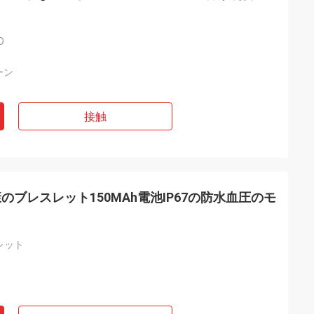
D
ーン
接触
ブレスレット150MAh電池IP67の防水血圧のモ
レット