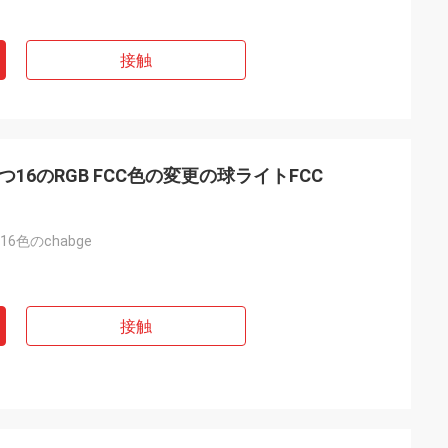
接触
つ16のRGB FCC色の変更の球ライトFCC
6色のchabge
接触