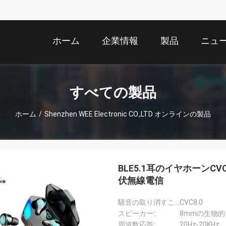
ホーム
企業情報
製品
ニュ
すべての製品
ホーム
/
Shenzhen WEE Electronic CO.,LTD オンラインの製品
BLE5.1耳のイヤホーンCV
伏無線電信
騒音の取り消すこと:
CVC8.0
スピーカー:
8mmの生物
周波数応答:
20Hz-20KHz